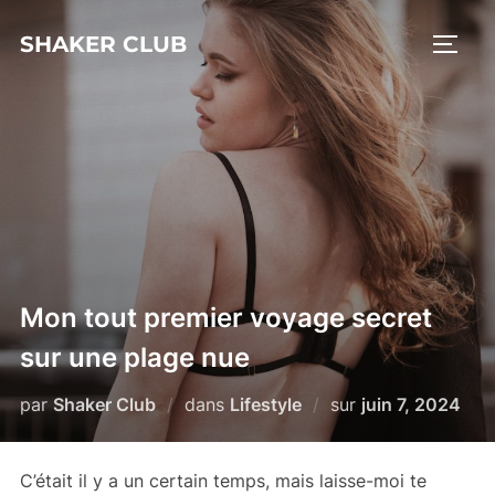
Aller
SHAKER CLUB
au
PERM
contenu
Mon tout premier voyage secret
sur une plage nue
Publié
par
Shaker Club
dans
Lifestyle
sur
juin 7, 2024
le
C’était il y a un certain temps, mais laisse-moi te