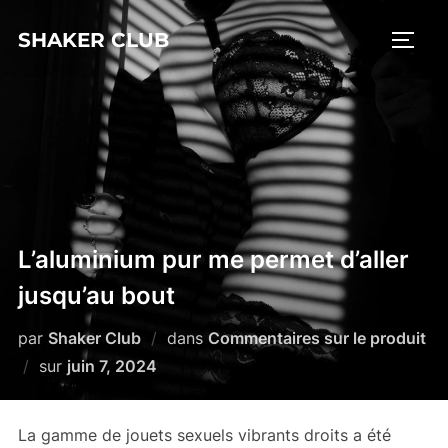
Aller
SHAKER CLUB
au
PERM
contenu
L’aluminium pur me permet d’aller
jusqu’au bout
par
Shaker Club
dans
Commentaires sur le produit
Publié
sur
juin 7, 2024
le
La gamme
de jouets sexuels vibrants droits a été