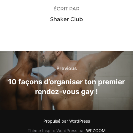
ÉCRIT PAR
Shaker Club
Navigation
de
Previous
Previous
l’article
10 façons d’organiser ton premier
rendez-vous gay !
Propulsé par WordPress
Thème Inspiro WordPress par
WPZOOM