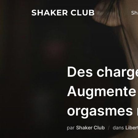
Aller
SHAKER CLUB
au
Sh
contenu
Des charge
Augmente 
orgasmes 
par
Shaker Club
dans
Liber