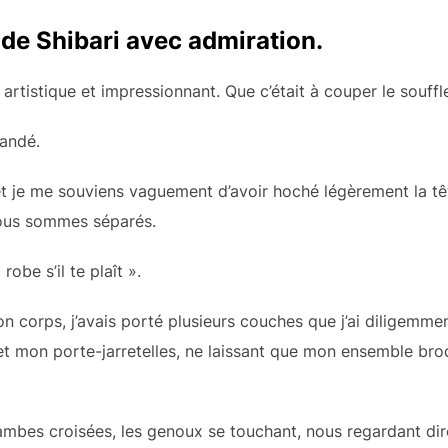
s de Shibari avec admiration.
tait artistique et impressionnant. Que c’était à couper le sou
mandé.
et je me souviens vaguement d’avoir hoché légèrement la tê
 nous sommes séparés.
robe s’il te plaît ».
 corps, j’avais porté plusieurs couches que j’ai diligemme
 mon porte-jarretelles, ne laissant que mon ensemble brodé iv
mbes croisées, les genoux se touchant, nous regardant dire