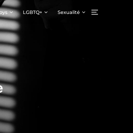
oys
LGBTQ+
Sexualité
PERMUTER LA
e