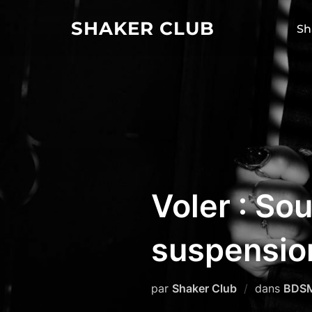
Aller
SHAKER CLUB
au
Sh
contenu
Voler : So
suspension
par
Shaker Club
dans
BDSM