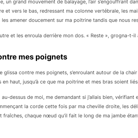
e, un grand mouvement de balayage, l’air s’engouffrant dan
ère et vers le bas, redressant ma colonne vertébrale, les ma
et les amener doucement sur ma poitrine tandis que nous re
’autre et les enroula derrière mon dos. « Reste », grogna-t-il
contre mes poignets
glissa contre mes poignets, s’enroulant autour de la chair al
s en haut, jusqu’à ce que ma poitrine et mes bras soient lié
au-dessus de moi, me demandant si j’allais bien, vérifiant et
mençant la corde cette fois par ma cheville droite, les déli
t fraîches, chaque nœud qu’il fait le long de ma jambe éta