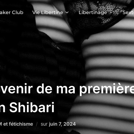
aker Club
Vie Libertine
Libertinage
Sext
uvenir de ma premièr
 Shibari
Publié
 et fétichisme
sur
juin 7, 2024
le