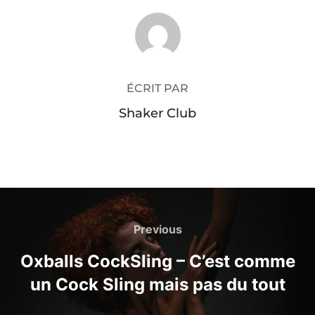
AUTEUR DE LA PUBLICATION
ÉCRIT PAR
Shaker Club
Navigation
de
Previous
Previous
l’article
Oxballs CockSling – C’est comme
un Cock Sling mais pas du tout