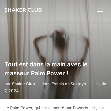
Aller
SHAKER CLUB
au
PERM
contenu
Tout est dans la main avec le
masseur Palm Power !
Publié
par
Shaker Club
dans
Essais de Sextoys
sur
juin
le
7, 2024
Le Palm Power, qui est alimenté par Powerbullet
, est