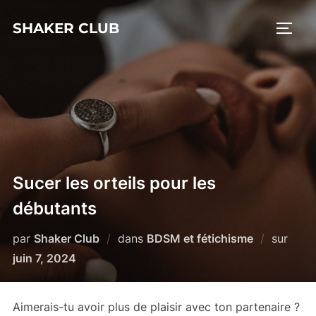
Aller
SHAKER CLUB
au
PERM
contenu
Sucer les orteils pour les
débutants
Publi
par
Shaker Club
dans
BDSM et fétichisme
sur
le
juin 7, 2024
Aimerais-tu avoir plus de plaisir avec ton partenaire ?