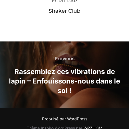
ÉCRIT PAR
Shaker Club
Navigation
de
Previous
Previous
l’article
Rassemblez ces vibrations de
lapin – Enfouissons-nous dans le
sol !
Propulsé par WordPress
Thème Inspiro WordPress par
WPZOOM