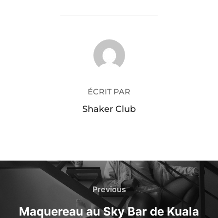
AUTEUR DE LA PUBLICATION
ÉCRIT PAR
Shaker Club
Navigation
de
Previous
Previous
l’article
Maquereau au Sky Bar de Kuala