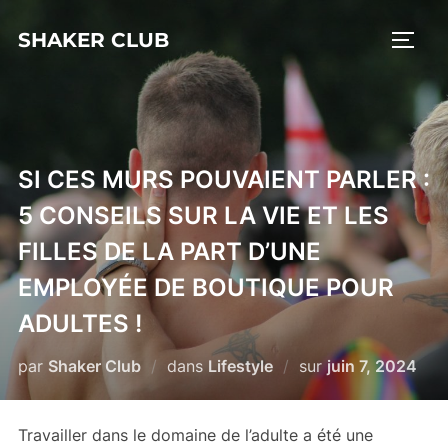
Aller
SHAKER CLUB
au
PERM
contenu
SI CES MURS POUVAIENT PARLER :
5 CONSEILS SUR LA VIE ET LES
FILLES DE LA PART D’UNE
EMPLOYÉE DE BOUTIQUE POUR
ADULTES !
Publié
par
Shaker Club
dans
Lifestyle
sur
juin 7, 2024
le
Travailler dans le domaine de l’adulte a été une