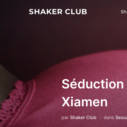
Aller
SHAKER CLUB
au
Sh
contenu
Séduction 
Xiamen
par
Shaker Club
dans
Sexua