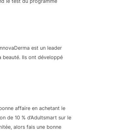
end le test du programme
 InnovaDerma est un leader
a beauté. Ils ont développé
 bonne affaire en achetant le
ion de 10 % d’Adultsmart sur le
mitée, alors fais une bonne