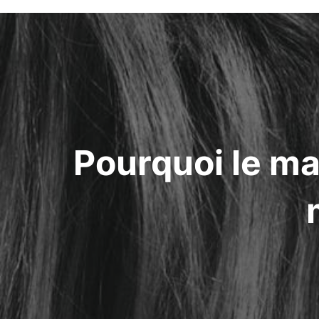
Navigation
de
l’article
Pourquoi le ma