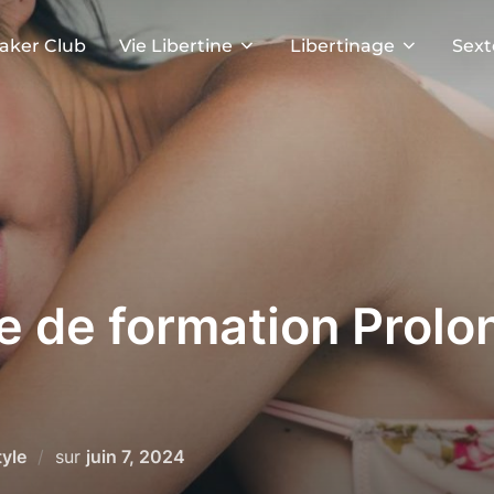
aker Club
Vie Libertine
Libertinage
Sext
 de formation Prolo
Publié
tyle
sur
juin 7, 2024
le