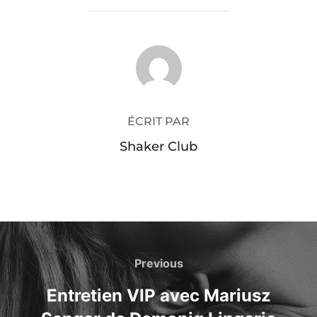
AUTEUR DE LA PUBLICATION
ÉCRIT PAR
Shaker Club
Navigation
de
Previous
Previous
l’article
Entretien VIP avec Mariusz