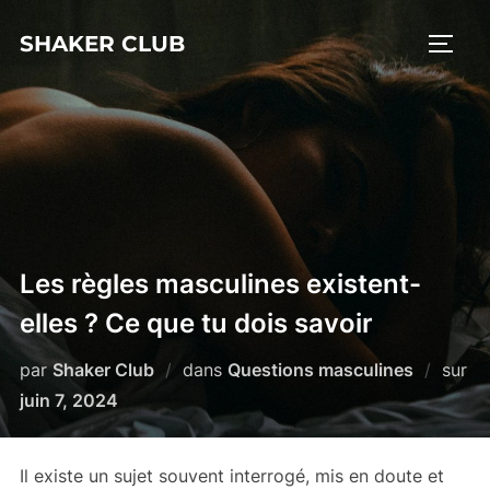
Aller
SHAKER CLUB
au
PERM
contenu
Les règles masculines existent-
elles ? Ce que tu dois savoir
par
Shaker Club
dans
Questions masculines
sur
Publié
juin 7, 2024
le
Il existe un sujet souvent interrogé, mis en doute et