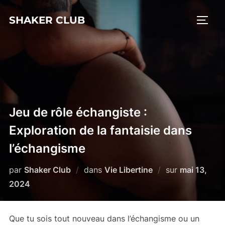
Aller
SHAKER CLUB
au
PERM
contenu
Jeu de rôle échangiste :
Exploration de la fantaisie dans
l’échangisme
Publié
par
Shaker Club
dans
Vie Libertine
sur
mai 13,
le
2024
Que tu sois tout nouveau dans l’échangisme ou un