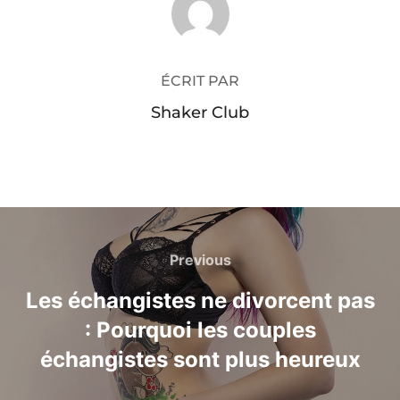
ÉCRIT PAR
Shaker Club
Navigation
de
Previous
Previous
l’article
Les échangistes ne divorcent pas
: Pourquoi les couples
échangistes sont plus heureux