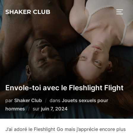
Aller
SHAKER CLUB
au
PERM
contenu
Envole-toi avec le Fleshlight Flight
par
Shaker Club
dans
Jouets sexuels pour
Publié
hommes
sur
juin 7, 2024
le
J’ai adoré le Fleshlight Go mais j’apprécie encore plus