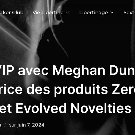
aker Club
Vie Libertine
Libertinage
Sext
VIP avec Meghan Dun
ice des produits Zer
et Evolved Novelties 
Publié
s
sur
juin 7, 2024
le