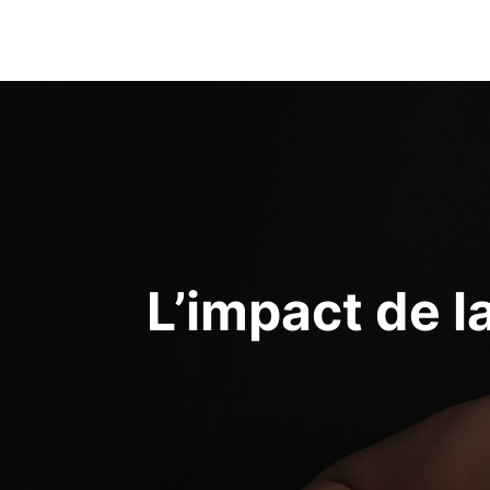
Navigation
de
l’article
L’impact de l