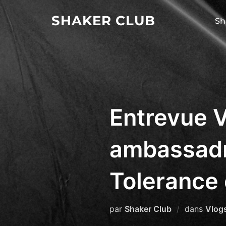
Aller
SHAKER CLUB
au
Sh
contenu
Entrevue 
ambassadr
Tolerance 
par
Shaker Club
dans
Vlog