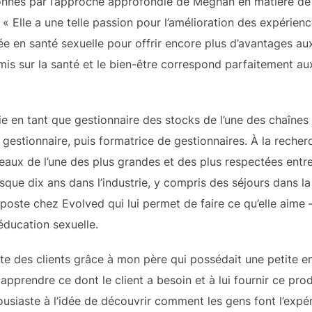
nnés par l’approche approfondie de Meghan en matière de 
« Elle a une telle passion pour l’amélioration des expérienc
e en santé sexuelle pour offrir encore plus d’avantages aux 
 mis sur la santé et le bien-être correspond parfaitement a
ie en tant que gestionnaire des stocks de l’une des chaîne
estionnaire, puis formatrice de gestionnaires. À la recherch
aux de l’une des plus grandes et des plus respectées entre
que dix ans dans l’industrie, y compris des séjours dans la 
 poste chez Evolved qui lui permet de faire ce qu’elle aime 
’éducation sexuelle.
oute des clients grâce à mon père qui possédait une petite ent
apprendre ce dont le client a besoin et à lui fournir ce pro
ousiaste à l’idée de découvrir comment les gens font l’expér