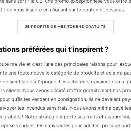
ate sans sortir la CB, une promo exceptionnelle vous offre
uffit de vous inscrire en cliquant sur le bouton ci-dessous.
JE PROFITE DE MES TOKENS GRATUITS
ations préférées qui t’inspirent ?
toute ma vie et c’est l’une des principales raisons pour lesqu
é une toute nouvelle catégorie de produits et cela n’a pas
tre de semblable à l’époque. Les acheteurs n’avaient rien à 
eurs clients. Nous avons décidé d’offrir gratuitement nos pr
pour qu’ils les vendent en consignation. Ils ne devaient pay
nvoyer les invendus sans frais. Nous avons même payé les fra
ts gratuits ! Notre stratégie a porté ses fruits et aujourd’hu
treprise vendant des nouveautés pour adultes, presque par