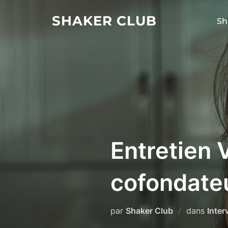
Aller
SHAKER CLUB
au
Sh
contenu
Entretien 
cofondate
par
Shaker Club
dans
Inter