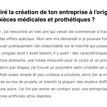
iré la création de ton entreprise à l’ori
pièces médicales et prothétiques ?
te
, j’ai rencontré un vieil ami qui venait de commencer à trava
es effets spéciaux. Mon ami m’a demandé si je pouvais fo
y avait pratiquement rien d’abordable sur le marché qui puisse
uniques dont il avait besoin, il y avait : des caractéristique
ature ambiante, une totale innocuité pour le corps et un pri
tion par étapes, j’ai trouvé un polymère semi-cristallin en 
 était assez simple et peu coûteux à produire, alors j’en ai
tes sortes de projets, et bientôt la plupart des studios d’e
d’une autre. J’ai fini par entrer en contact avec une entrepr
s artificiels ultra-réalistes.