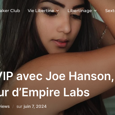
aker Club
Vie Libertine
Libertinage
Sext
VIP avec Joe Hanson,
ur d’Empire Labs
Publié
views
sur
juin 7, 2024
le