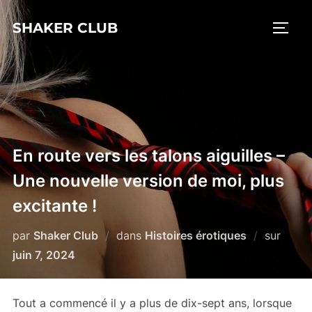
Aller
SHAKER CLUB
au
PERM
contenu
En route vers les talons aiguilles –
Une nouvelle version de moi, plus
excitante !
Publié
par
Shaker Club
dans
Histoires érotiques
sur
le
juin 7, 2024
Tout a commencé il y a plus de dix-sept ans, lorsque