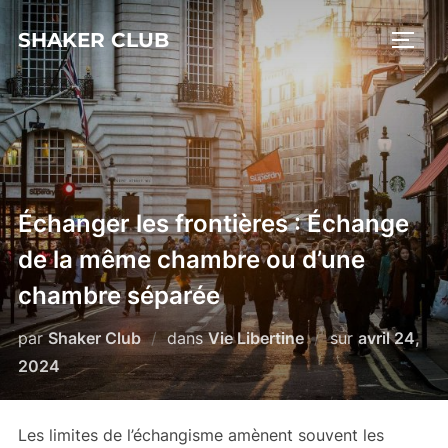
Aller
SHAKER CLUB
au
PERM
contenu
Échanger les frontières : Échange
de la même chambre ou d’une
chambre séparée
Publié
par
Shaker Club
dans
Vie Libertine
sur
avril 24,
le
2024
Les limites de l’échangisme amènent souvent les