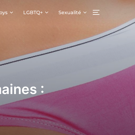
oys
LGBTQ+
Sexualité
PERMUTER LA
aines :