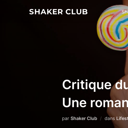
Aller
SHAKER CLUB
au
Sh
contenu
Critique d
Une roma
par
Shaker Club
dans
Lifes