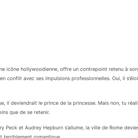
e icône hollywoodienne, offre un contrepoint retenu à son in
en conflit avec ses impulsions professionnelles. Oui, il s’élo
se, il deviendrait le prince de la princesse. Mais non, tu ré
oins que de se retenir.
ry Peck et Audrey Hepburn s’allume, la ville de Rome devie
t terriblement romantique.