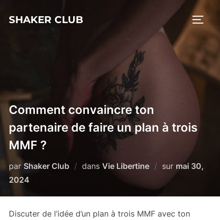
Aller
SHAKER CLUB
au
PERM
contenu
Comment convaincre ton
partenaire de faire un plan à trois
MMF ?
Publié
par
Shaker Club
dans
Vie Libertine
sur
mai 30,
le
2024
Discuter de l’idée d’un plan à trois MMF avec ton