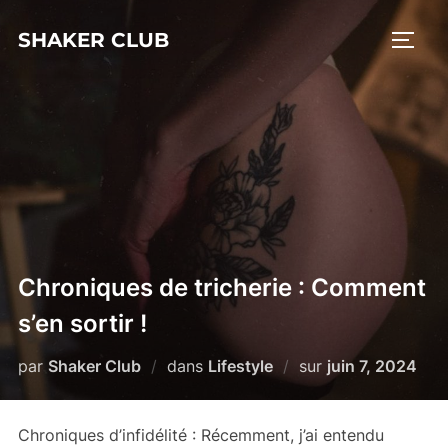
Aller
SHAKER CLUB
au
PERM
contenu
Chroniques de tricherie : Comment
s’en sortir !
Publié
par
Shaker Club
dans
Lifestyle
sur
juin 7, 2024
le
Chroniques d’infidélité : Récemment, j’ai entendu