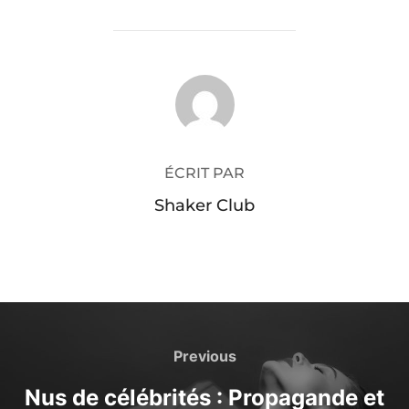
AUTEUR DE LA PUBLICATION
ÉCRIT PAR
Shaker Club
Navigation
de
Previous
Previous
l’article
Nus de célébrités : Propagande et