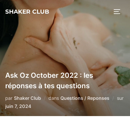
Aller
SHAKER CLUB
au
PERM
contenu
Ask Oz October 2022 : les
réponses à tes questions
par
Shaker Club
dans
Questions / Reponses
sur
Publié
juin 7, 2024
le