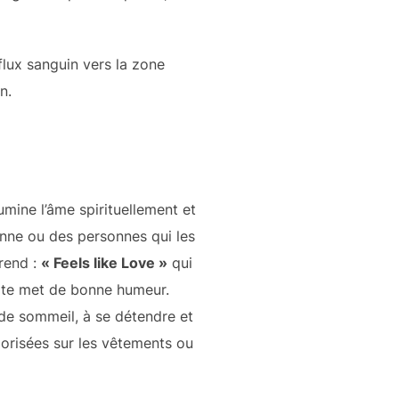
lux sanguin vers la zone
n.
mine l’âme spirituellement et
onne ou des personnes qui les
rend :
« Feels like Love »
qui
i te met de bonne humeur.
de sommeil, à se détendre et
porisées sur les vêtements ou