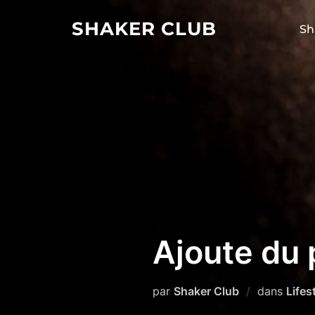
Aller
SHAKER CLUB
au
Sh
contenu
Ajoute du p
par
Shaker Club
dans
Lifes