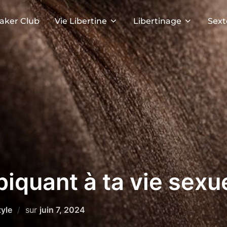
aker Club
Vie Libertine
Libertinage
Sext
iquant à ta vie sexue
Publié
tyle
sur
juin 7, 2024
le